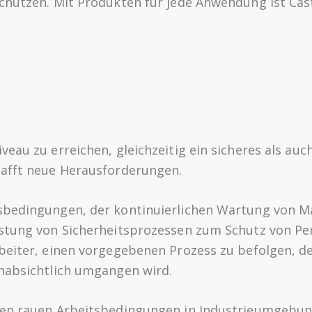
chützen. Mit Produkten für jede Anwendung ist Caste
veau zu erreichen, gleichzeitig ein sicheres als au
hafft neue Herausforderungen.
tsbedingungen, der kontinuierlichen Wartung von 
istung von Sicherheitsprozessen zum Schutz von Pe
beiter, einen vorgegebenen Prozess zu befolgen, de
unabsichtlich umgangen wird.
den rauen Arbeitsbedingungen in Industrieumgebun